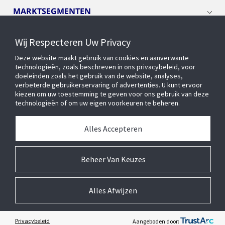
MARKTSEGMENTEN
Wij Respecteren Uw Privacy
CYBER SOLUTIONS
Deze website maakt gebruik van cookies en aanverwante
technologieën, zoals beschreven in ons privacybeleid, voor
OPENBLUE
doeleinden zoals het gebruik van de website, analyses,
verbeterde gebruikerservaring of advertenties. U kunt ervoor
kiezen om uw toestemming te geven voor ons gebruik van deze
technologieën of om uw eigen voorkeuren te beheren.
SLIMME GEBOUWEN
Alles Accepteren
OVER ONS
Beheer Van Keuzes
Alles Afwijzen
© 2026 Johnson Controls Inc. Alle rechten voorbehouden.
Toegankelijkheid
Privacycentrum
Leveranciers
Wettelijk
Cookie Voorkeursinstellingen
Privacybeleid
Aangeboden door: