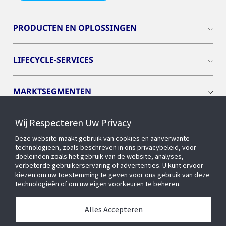
PRODUCTEN EN OPLOSSINGEN
LIFECYCLE-SERVICES
MARKTSEGMENTEN
Wij Respecteren Uw Privacy
CYBER SOLUTIONS
Deze website maakt gebruik van cookies en aanverwante
technologieën, zoals beschreven in ons privacybeleid, voor
OPENBLUE
doeleinden zoals het gebruik van de website, analyses,
verbeterde gebruikerservaring of advertenties. U kunt ervoor
kiezen om uw toestemming te geven voor ons gebruik van deze
technologieën of om uw eigen voorkeuren te beheren.
SLIMME GEBOUWEN
Alles Accepteren
OVER ONS