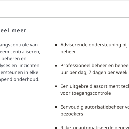
veel meer
gangscontrole van
Adviserende ondersteuning bij o
eem centraliseren,
beheer
it beheren en
yses en -inzichten
Professioneel beheer en behee
dersteunen in elke
uur per dag, 7 dagen per week
rlopend onderhoud.
Een uitgebreid assortiment te
voor toegangscontrole
Eenvoudig autorisatiebeheer 
bezoekers
Rijke, geautomatiseerde gegeve