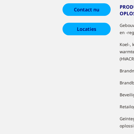
PROD
Contact nu
OPLO
Gebouw
Locaties
en -re
Koel-, 
warmt
(HVACR
Brandm
Brandb
Beveil
Retail
Geïnte
oploss