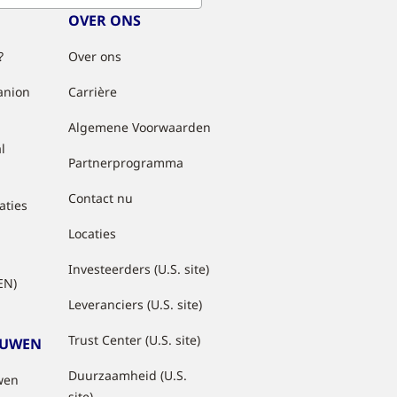
OVER ONS
?
Over ons
anion
Carrière
Algemene Voorwaarden
l
Partnerprogramma
Contact nu
aties
Locaties
Investeerders (U.S. site)
EN)
Leveranciers (U.S. site)
Trust Center (U.S. site)
OUWEN
Duurzaamheid (U.S.
wen
site)