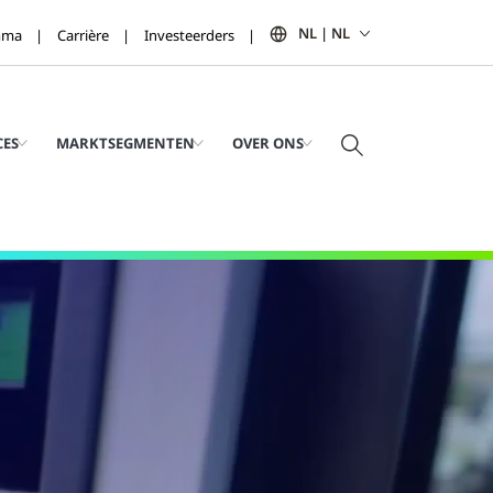
NL | NL
mma
Carrière
Investeerders
CES
MARKTSEGMENTEN
OVER ONS