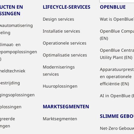
UCTEN EN
LIFECYCLE-SERVICES
OPENBLUE
SSINGEN
Design services
Wat is OpenBlue
automatisering
Installatie services
OpenBlue Comp
geling
(EN)
Operationele services
klimaat- en
OpenBlue Centra
epompoplossingen
Optimalisatie services
Utility Plant (EN)
)
Moderniserings
Apparatuurprest
eldtechniek
services
en operationele
estrijding
efficiëntie (EN)
Huuroplossingen
igingsoplossingen
AI in OpenBlue (
MARKTSEGMENTEN
oplossingen
SLIMME GEB
greerde
Marktsegmenten
ingen
Net‑Zero Gebou