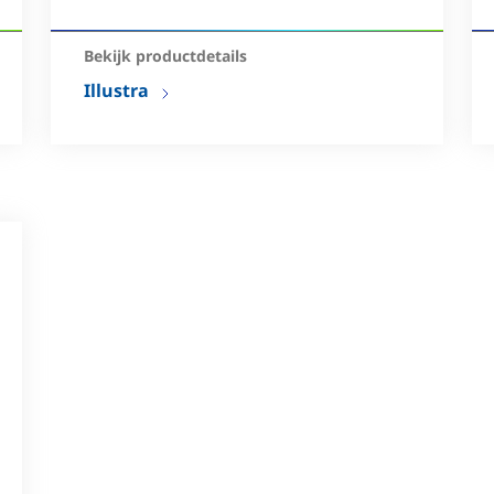
geplastificeerd aluminium of
ABS-kunststof
Bekijk productdetails
Illustra