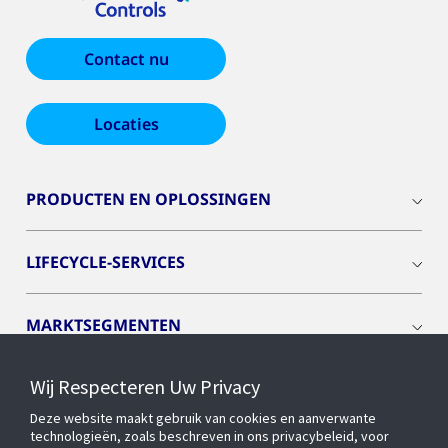
Contact nu
Locaties
PRODUCTEN EN OPLOSSINGEN
LIFECYCLE-SERVICES
MARKTSEGMENTEN
Wij Respecteren Uw Privacy
CYBER SOLUTIONS
Deze website maakt gebruik van cookies en aanverwante
technologieën, zoals beschreven in ons privacybeleid, voor