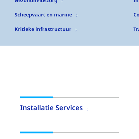
Gezondheidszorg
In
Scheepvaart en marine
C
Kritieke infrastructuur
Tr
Installatie Services