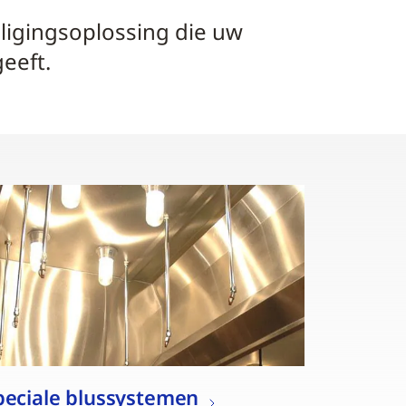
iligingsoplossing die uw
eeft.
peciale blussystemen