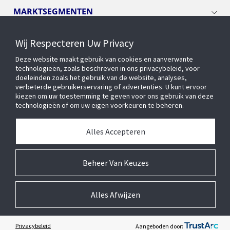
MARKTSEGMENTEN
Wij Respecteren Uw Privacy
CYBER SOLUTIONS
Deze website maakt gebruik van cookies en aanverwante
technologieën, zoals beschreven in ons privacybeleid, voor
OPENBLUE
doeleinden zoals het gebruik van de website, analyses,
verbeterde gebruikerservaring of advertenties. U kunt ervoor
kiezen om uw toestemming te geven voor ons gebruik van deze
technologieën of om uw eigen voorkeuren te beheren.
SLIMME GEBOUWEN
Alles Accepteren
OVER ONS
Beheer Van Keuzes
Alles Afwijzen
© 2026 Johnson Controls Inc. Alle rechten voorbehouden.
Toegankelijkheid
Privacycentrum
Leveranciers
Wettelijk
Cookie Voorkeursinstellingen
Privacybeleid
Aangeboden door: