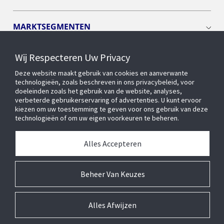
MARKTSEGMENTEN
Wij Respecteren Uw Privacy
CYBER SOLUTIONS
Deze website maakt gebruik van cookies en aanverwante
technologieën, zoals beschreven in ons privacybeleid, voor
OPENBLUE
doeleinden zoals het gebruik van de website, analyses,
verbeterde gebruikerservaring of advertenties. U kunt ervoor
kiezen om uw toestemming te geven voor ons gebruik van deze
technologieën of om uw eigen voorkeuren te beheren.
SLIMME GEBOUWEN
Alles Accepteren
OVER ONS
Beheer Van Keuzes
Alles Afwijzen
© 2026 Johnson Controls Inc. Alle rechten voorbehouden.
Toegankelijkheid
Privacycentrum
Leveranciers
Wettelijk