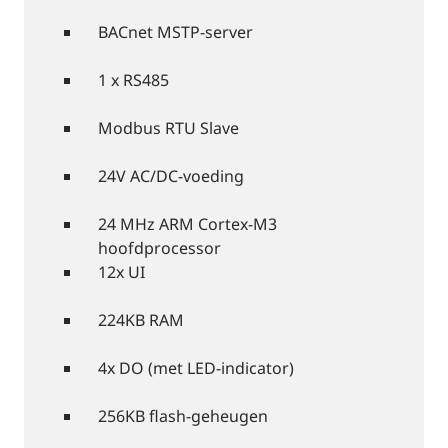
BACnet MSTP-server
1 x RS485
Modbus RTU Slave
24V AC/DC-voeding
24 MHz ARM Cortex-M3
hoofdprocessor
12x UI
224KB RAM
4x DO (met LED-indicator)
256KB flash-geheugen