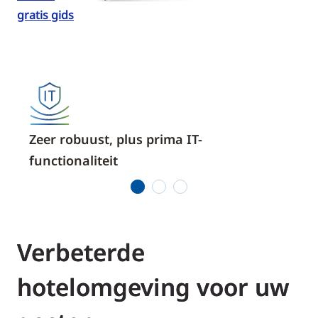
gratis gids
Zeer robuust, plus prima IT-
Ope
functionaliteit
1
2
3
Verbeterde
hotelomgeving voor uw