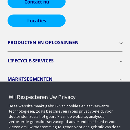
Contact nu
Locaties
PRODUCTEN EN OPLOSSINGEN
LIFECYCLE-SERVICES
MARKTSEGMENTEN
Wij Respecteren Uw Privacy
CYBER SOLUTIONS
Deze website maakt gebruik van cookies en aanverwante
technologieën, zoals beschreven in ons privacybeleid, voor
OPENBLUE
doeleinden zoals het gebruik van de website, analyses,
verbeterde gebruikerservaring of advertenties. U kunt ervoor
kiezen om uw toestemming te geven voor ons gebruik van deze