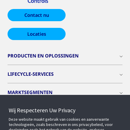
Contact nu
Locaties
PRODUCTEN EN OPLOSSINGEN
LIFECYCLE-SERVICES
MARKTSEGMENTEN
Wij Respecteren Uw Privacy
CYBER SOLUTIONS
Deze website maakt gebruik van cookies en aanverwante
technologieën, zoals beschreven in ons privacybeleid, voor
OPENBLUE
doeleinden zoals het gebruik van de website, analyses,