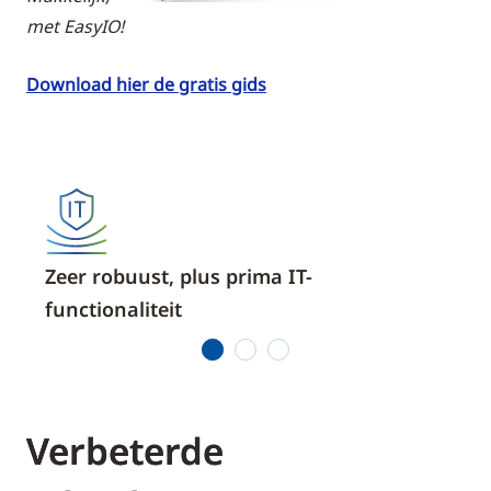
met EasyIO!
Download hier de gratis gids
Zeer robuust, plus prima IT-
Ope
functionaliteit
1
2
3
Verbeterde