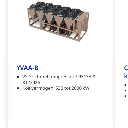
YVAA-B
C
k
VSD-schroefcompressor / R513A &
R1234ze
Koelvermogen: 530 tot 2000 kW