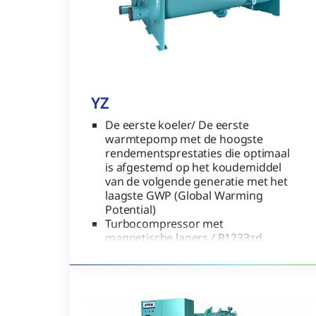
YZ
De eerste koeler/ De eerste
warmtepomp met de hoogste
rendementsprestaties die optimaal
is afgestemd op het koudemiddel
van de volgende generatie met het
laagste GWP (Global Warming
Potential)
Turbocompressor met
magnetische lagers / R1233zd
Koelvermogen: 580 - 5500 kW
mechanische vrije koeling