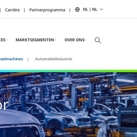
NL | NL
Carrière
Partnerprogramma
CES
MARKTSEGMENTEN
OVER ONS
koelmachines
Automobielindustrie
or