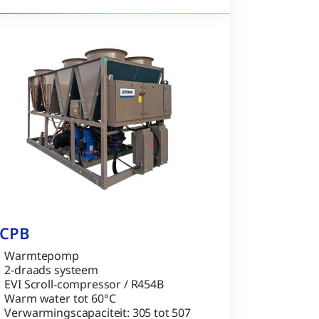
YCPB
Warmtepomp
2-draads systeem
EVI Scroll-compressor / R454B
Warm water tot 60°C
Verwarmingscapaciteit: 305 tot 507