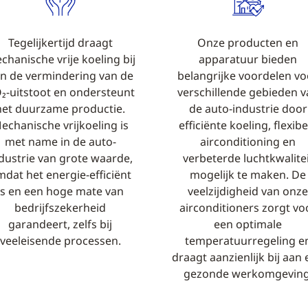
Tegelijkertijd draagt
Onze producten en
chanische vrije koeling bij
apparatuur bieden
n de vermindering van de
belangrijke voordelen vo
₂-uitstoot en ondersteunt
verschillende gebieden v
het duurzame productie.
de auto-industrie door
echanische vrijkoeling is
efficiënte koeling, flexibe
met name in de auto-
airconditioning en
dustrie van grote waarde,
verbeterde luchtkwalitei
dat het energie-efficiënt
mogelijk te maken. De
is en een hoge mate van
veelzijdigheid van onze
bedrijfszekerheid
airconditioners zorgt vo
garandeert, zelfs bij
een optimale
veeleisende processen.
temperatuurregeling e
draagt aanzienlijk bij aan
gezonde werkomgeving