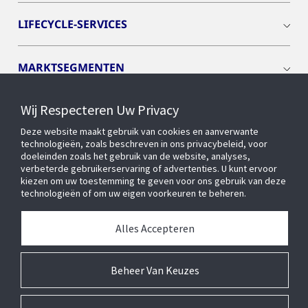
LIFECYCLE-SERVICES
MARKTSEGMENTEN
Wij Respecteren Uw Privacy
CYBER SOLUTIONS
Deze website maakt gebruik van cookies en aanverwante
technologieën, zoals beschreven in ons privacybeleid, voor
OPENBLUE
doeleinden zoals het gebruik van de website, analyses,
verbeterde gebruikerservaring of advertenties. U kunt ervoor
kiezen om uw toestemming te geven voor ons gebruik van deze
technologieën of om uw eigen voorkeuren te beheren.
SLIMME GEBOUWEN
Alles Accepteren
OVER ONS
Beheer Van Keuzes