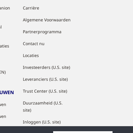
anion
Carrière
Algemene Voorwaarden
l
Partnerprogramma
Contact nu
aties
Locaties
Investeerders (U.S. site)
EN)
Leveranciers (U.S. site)
Trust Center (U.S. site)
OUWEN
Duurzaamheid (U.S.
wen
site)
wen
Inloggen (U.S. site)