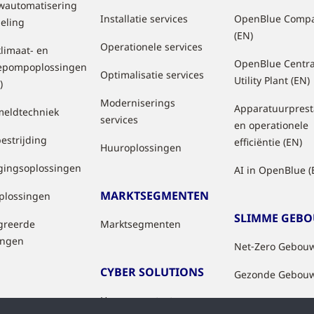
automatisering
Installatie services
OpenBlue Comp
geling
(EN)
Operationele services
klimaat- en
OpenBlue Centra
epompoplossingen
Optimalisatie services
Utility Plant (EN)
)
Moderniserings
Apparatuurprest
eldtechniek
services
en operationele
estrijding
efficiëntie (EN)
Huuroplossingen
igingsoplossingen
AI in OpenBlue (
MARKTSEGMENTEN
oplossingen
SLIMME GEB
greerde
Marktsegmenten
ingen
Net‑Zero Gebou
CYBER SOLUTIONS
Gezonde Gebou
How we protect you