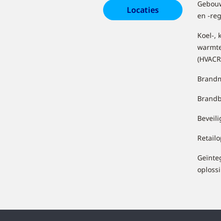
Gebouw
Locaties
en -re
Koel-, 
warmt
(HVACR
Brandm
Brandb
Beveil
Retail
Geïnte
oploss