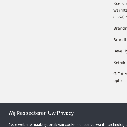
Koel-, 
warmt
(HVACR
Brandm
Brandb
Beveil
Retail
Geïnte
oploss
Wij Respecteren Uw Privacy
Deze website maakt gebruik van cookies en aanverwante technologieë