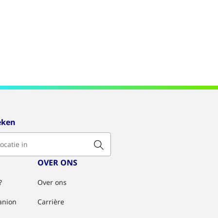
eken
OVER ONS
?
Over ons
anion
Carrière