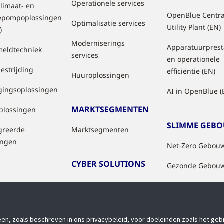
Operationele services
klimaat- en
OpenBlue Centra
epompoplossingen
Optimalisatie services
Utility Plant (EN)
)
Moderniserings
Apparatuurprest
eldtechniek
services
en operationele
estrijding
efficiëntie (EN)
Huuroplossingen
igingsoplossingen
AI in OpenBlue (
MARKTSEGMENTEN
oplossingen
SLIMME GEB
greerde
Marktsegmenten
ingen
Net‑Zero Gebou
CYBER SOLUTIONS
Gezonde Gebou
How we protect you
(U.S. site)
Product Security
n, zoals beschreven in ons privacybeleid, voor doeleinden zoals het geb