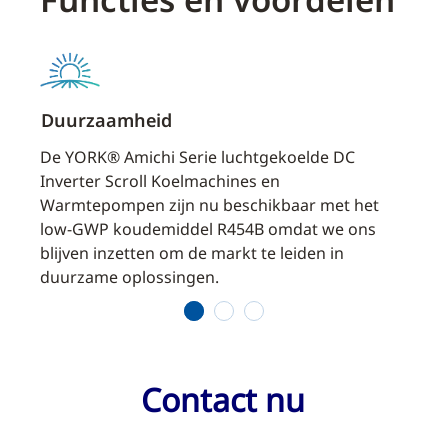
Duurzaamheid
Verb
eke
De YORK® Amichi Serie luchtgekoelde DC
Geav
p.
Inverter Scroll Koelmachines en
dat w
ad
Warmtepompen zijn nu beschikbaar met het
verei
ien
low-GWP koudemiddel R454B omdat we ons
techn
blijven inzetten om de markt te leiden in
prest
duurzame oplossingen.
1
2
3
Contact nu