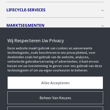
LIFECYCLE-SERVICES
MARKTSEGMENTEN
Wij Respecteren Uw Privacy
CYBER SOLUTIONS
Deze website maakt gebruik van cookies en aanverwante
technologieën, zoals beschreven in ons privacybeleid, voor
OPENBLUE
doeleinden zoals het gebruik van de website, analyses,
verbeterde gebruikerservaring of advertenties. U kunt ervoor
kiezen om uw toestemming te geven voor ons gebruik van deze
technologieën of om uw eigen voorkeuren te beheren.
SLIMME GEBOUWEN
Alles Accepteren
OVER ONS
Beheer Van Keuzes