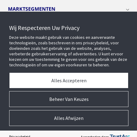
MARKTSEGMENTEN
Wij Respecteren Uw Privacy
CYBER SOLUTIONS
Deze website maakt gebruik van cookies en aanverwante
technologieën, zoals beschreven in ons privacybeleid, voor
OPENBLUE
doeleinden zoals het gebruik van de website, analyses,
verbeterde gebruikerservaring of advertenties. U kunt ervoor
kiezen om uw toestemming te geven voor ons gebruik van deze
technologieën of om uw eigen voorkeuren te beheren.
SLIMME GEBOUWEN
Alles Accepteren
OVER ONS
Beheer Van Keuzes
Alles Afwijzen
© 2026 Johnson Controls Inc. Alle rechten voorbehouden.
Toegankelijkheid
Privacycentrum
Leveranciers
Wettelijk
Cookie Voorkeursinstellingen
Privacybeleid
Aangeboden door: