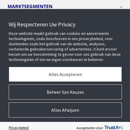
MARKTSEGMENTEN
Wij Respecteren Uw Privacy
CYBER SOLUTIONS
Deze website maakt gebruik van cookies en aanverwante
technologieën, zoals beschreven in ons privacybeleid, voor
OPENBLUE
doeleinden zoals het gebruik van de website, analyses,
verbeterde gebruikerservaring of advertenties. U kunt ervoor
kiezen om uw toestemming te geven voor ons gebruik van deze
technologieën of om uw eigen voorkeuren te beheren.
SLIMME GEBOUWEN
Alles Accepteren
OVER ONS
Beheer Van Keuzes
Alles Afwijzen
© 2026 Johnson Controls Inc. Alle rechten voorbehouden.
Toegankelijkheid
Privacycentrum
Leveranciers
Wettelijk
Cookie Voorkeursinstellingen
Privacybeleid
Aangeboden door: