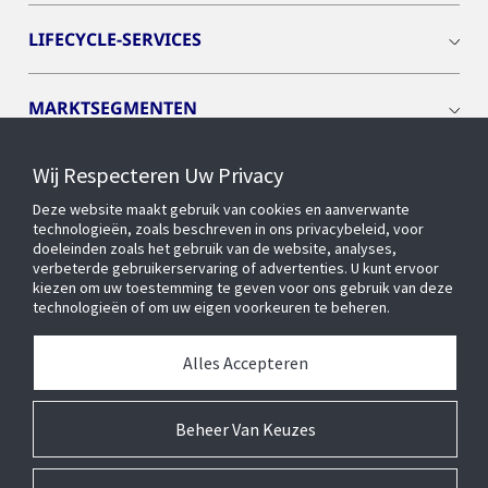
LIFECYCLE-SERVICES
MARKTSEGMENTEN
Wij Respecteren Uw Privacy
CYBER SOLUTIONS
Deze website maakt gebruik van cookies en aanverwante
technologieën, zoals beschreven in ons privacybeleid, voor
OPENBLUE
doeleinden zoals het gebruik van de website, analyses,
verbeterde gebruikerservaring of advertenties. U kunt ervoor
kiezen om uw toestemming te geven voor ons gebruik van deze
technologieën of om uw eigen voorkeuren te beheren.
SLIMME GEBOUWEN
Alles Accepteren
OVER ONS
Beheer Van Keuzes