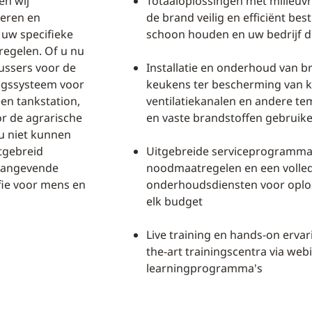
en wij
Totaaloplossingen met milieuvr
leren en
de brand veilig en efficiënt be
 uw specifieke
schoon houden en uw bedrijf 
regelen. Of u nu
ussers voor de
Installatie en onderhoud van 
ngssysteem voor
keukens ter bescherming van k
en tankstation,
ventilatiekanalen en andere te
or de agrarische
en vaste brandstoffen gebruik
 u niet kunnen
tgebreid
Uitgebreide serviceprogramma's
naangevende
noodmaatregelen en een volled
fie voor mens en
onderhoudsdiensten voor oplo
elk budget
Live training en hands-on ervar
the-art trainingscentra via webi
learningprogramma's