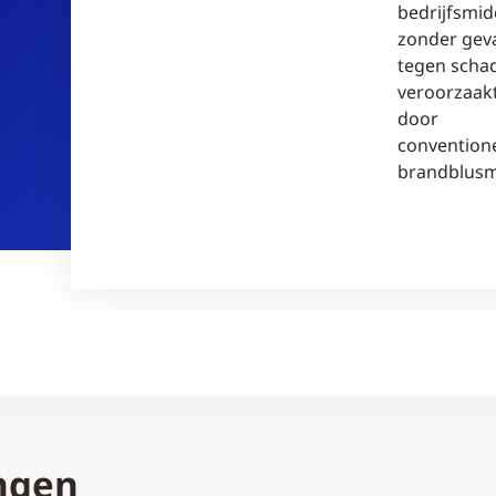
bedrijfsmid
zonder gev
tegen scha
veroorzaak
door
convention
brandblusm
ngen