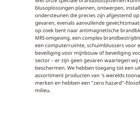
Met onze speciale brandblussystemen kunn
blusoplossingen plannen, ontwerpen, instal
ondersteunen die precies zijn afgestemd op
gevaren, evenals aanvullende gevechtsmaat
op zoek bent naar antimagnetische brandbl
MRI-omgeving, een complex brandbestrijdi
een computerruimte, schuimblussers voor e
beveiliging voor mijnbouw of beveiliging vo
sector – er zijn geen gevaren waartegen wij
beschermen. We hebben toegang tot een ui
assortiment producten van 's werelds too
merken en hebben een "zero hazard"-filoso
milieu.