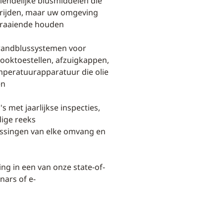
iendelijke blusmiddelen die
strijden, maar uw omgeving
draaiende houden
brandblussystemen voor
ooktoestellen, afzuigkappen,
mperatuurapparatuur die olie
en
 met jaarlijkse inspecties,
ige reeks
ssingen van elke omvang en
ing in een van onze state-of-
nars of e-