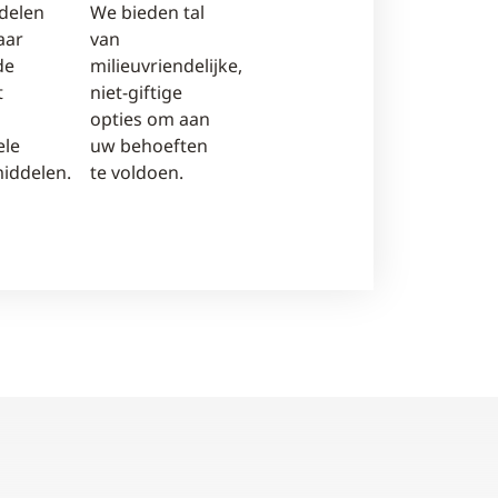
delen
We bieden tal
aar
van
de
milieuvriendelijke,
t
niet-giftige
opties om aan
ele
uw behoeften
iddelen.
te voldoen.