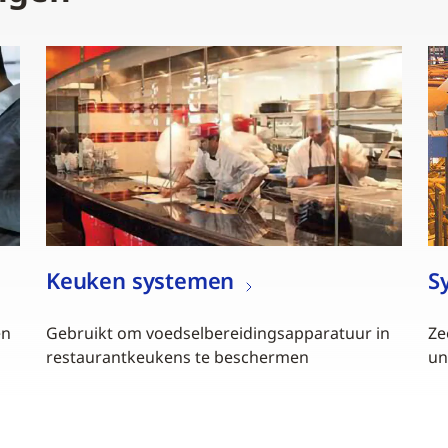
Keuken systemen
S
en
Gebruikt om voedselbereidingsapparatuur in
Ze
restaurantkeukens te beschermen
un