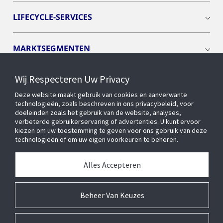
LIFECYCLE-SERVICES
MARKTSEGMENTEN
Wij Respecteren Uw Privacy
CYBER SOLUTIONS
Deze website maakt gebruik van cookies en aanverwante
technologieën, zoals beschreven in ons privacybeleid, voor
OPENBLUE
doeleinden zoals het gebruik van de website, analyses,
verbeterde gebruikerservaring of advertenties. U kunt ervoor
kiezen om uw toestemming te geven voor ons gebruik van deze
technologieën of om uw eigen voorkeuren te beheren.
SLIMME GEBOUWEN
Alles Accepteren
OVER ONS
Beheer Van Keuzes