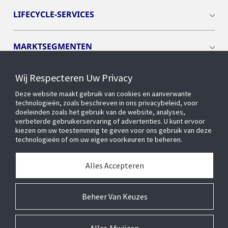
LIFECYCLE-SERVICES
MARKTSEGMENTEN
Wij Respecteren Uw Privacy
CYBER SOLUTIONS
Deze website maakt gebruik van cookies en aanverwante
technologieën, zoals beschreven in ons privacybeleid, voor
OPENBLUE
doeleinden zoals het gebruik van de website, analyses,
verbeterde gebruikerservaring of advertenties. U kunt ervoor
kiezen om uw toestemming te geven voor ons gebruik van deze
technologieën of om uw eigen voorkeuren te beheren.
SLIMME GEBOUWEN
Alles Accepteren
OVER ONS
Beheer Van Keuzes