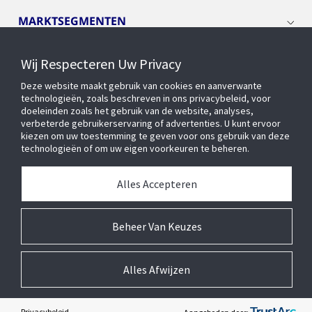
MARKTSEGMENTEN
Wij Respecteren Uw Privacy
CYBER SOLUTIONS
Deze website maakt gebruik van cookies en aanverwante
technologieën, zoals beschreven in ons privacybeleid, voor
OPENBLUE
doeleinden zoals het gebruik van de website, analyses,
verbeterde gebruikerservaring of advertenties. U kunt ervoor
kiezen om uw toestemming te geven voor ons gebruik van deze
technologieën of om uw eigen voorkeuren te beheren.
SLIMME GEBOUWEN
Alles Accepteren
OVER ONS
Beheer Van Keuzes
Alles Afwijzen
© 2026 Johnson Controls Inc. Alle rechten voorbehouden.
Toegankelijkheid
Privacycentrum
Leveranciers
Wettelijk
Cookie Voorkeursinstellingen
Privacybeleid