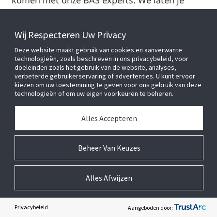
komen met onze BAS experts. We laten je
graag de nieuwste functies en verbeteringen
zien.
Wij Respecteren Uw Privacy
Deze website maakt gebruik van cookies en aanverwante
technologieën, zoals beschreven in ons privacybeleid, voor
doeleinden zoals het gebruik van de website, analyses,
VOORNAAM*
verbeterde gebruikerservaring of advertenties. U kunt ervoor
kiezen om uw toestemming te geven voor ons gebruik van deze
technologieën of om uw eigen voorkeuren te beheren.
ACHTERNAAM*
Alles Accepteren
Beheer Van Keuzes
E-MAILADRES*
Alles Afwijzen
ZAKELIJKE TELEFOON*
Privacybeleid
Aangeboden door: