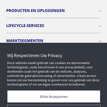
PRODUCTEN EN OPLOSSINGEN
LIFECYCLE-SERVICES
MARKTSEGMENTEN
Wij Respecteren Uw Privacy
CYBER SOLUTIONS
Deze website maakt gebruik van cookies en aanverwante
technologieën, zoals beschreven in ons privacybeleid, voor
OPENBLUE
doeleinden zoals het gebruik van de website, analyses,
verbeterde gebruikerservaring of advertenties. U kunt ervoor
kiezen om uw toestemming te geven voor ons gebruik van deze
technologieën of om uw eigen voorkeuren te beheren.
SLIMME GEBOUWEN
Alles Accepteren
OVER ONS