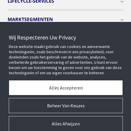
LIFECYCLE-SERVICES
MARKTSEGMENTEN
Wij Respecteren Uw Privacy
CYBER SOLUTIONS
Deze website maakt gebruik van cookies en aanverwante
technologieën, zoals beschreven in ons privacybeleid, voor
OPENBLUE
doeleinden zoals het gebruik van de website, analyses,
verbeterde gebruikerservaring of advertenties. U kunt ervoor
kiezen om uw toestemming te geven voor ons gebruik van deze
technologieën of om uw eigen voorkeuren te beheren.
SLIMME GEBOUWEN
Alles Accepteren
OVER ONS
Beheer Van Keuzes
Alles Afwijzen
© 2026 Johnson Controls Inc. Alle rechten voorbehouden.